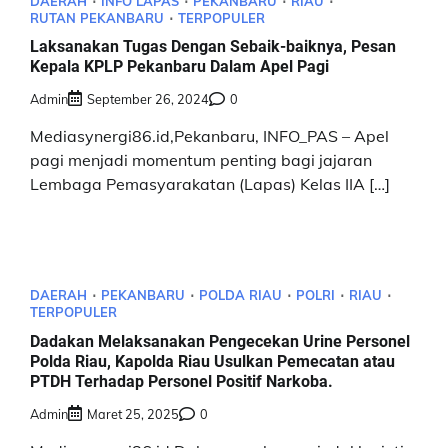
DAERAH
INFO LAPAS
PEKANBARU
RIAU
RUTAN PEKANBARU
TERPOPULER
Laksanakan Tugas Dengan Sebaik-baiknya, Pesan
Kepala KPLP Pekanbaru Dalam Apel Pagi
Admin
September 26, 2024
0
Mediasynergi86.id,Pekanbaru, INFO_PAS – Apel
pagi menjadi momentum penting bagi jajaran
Lembaga Pemasyarakatan (Lapas) Kelas IIA […]
DAERAH
PEKANBARU
POLDA RIAU
POLRI
RIAU
TERPOPULER
Dadakan Melaksanakan Pengecekan Urine Personel
Polda Riau, Kapolda Riau Usulkan Pemecatan atau
PTDH Terhadap Personel Positif Narkoba.
Admin
Maret 25, 2025
0