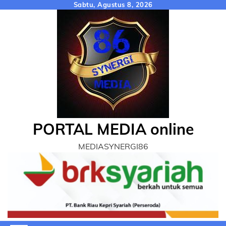
Skip
Sabtu, Agustus 8, 2026
to
content
PORTAL MEDIA online
MEDIASYNERGI86