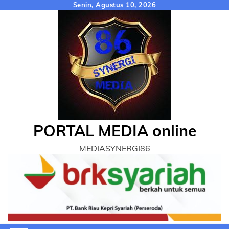
Skip
Senin, Agustus 10, 2026
to
content
PORTAL MEDIA online
MEDIASYNERGI86