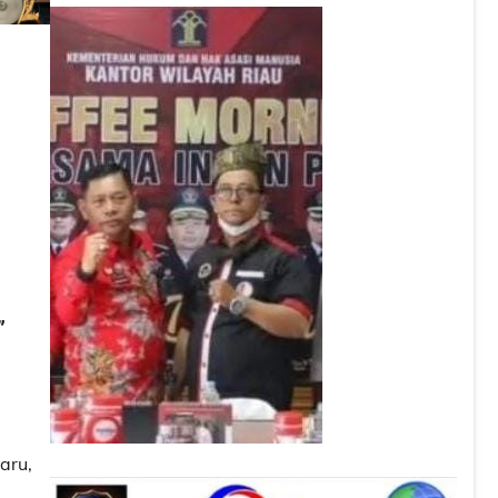
”
aru,