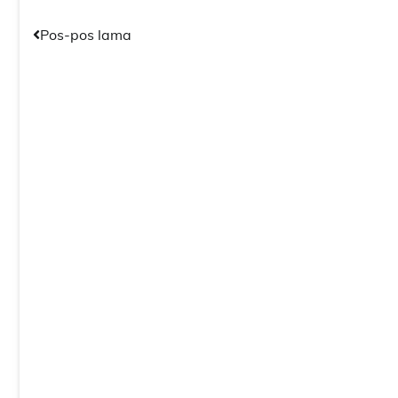
Navigasi
Pos-pos lama
pos