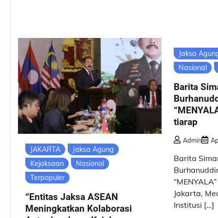
Jaksa Agun
Nasional
Barita Sim
Burhanudd
“MENYALA”
tiarap
Admin
Ap
JAKARTA
Jaksa Agung
Barita Siman
Kejaksaan
Nasional
Burhanuddin
Terpopuler
“MENYALA” ,
Jakarta, Me
“Entitas Jaksa ASEAN
Institusi […]
Meningkatkan Kolaborasi