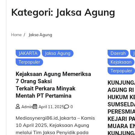
Kategori:
Jaksa Agung
Home
Jaksa Agung
JAKARTA
Jaksa Agung
Daerah
Terpopuler
Kejaksaan
Terpopuler
Kejaksaan Agung Memeriksa
7 Orang Saksi
KUNJUNG
Terkait Perkara Minyak
AGUNG RI
Mentah PT Pertamina
HUKUM KE
SUMSELD
Admin
April 11, 2025
0
PERESMI
Mediasynergi86.id,Jakarta – Kamis
KEJARI PA
10 April 2025, Kejaksaan Agung
MUARA E
melalui Tim Jaksa Penyidik pada
KUNJUNGA