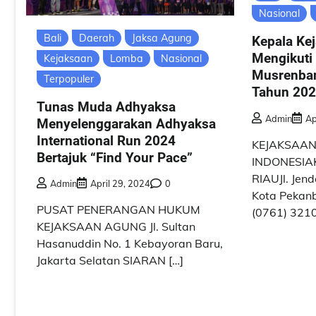
Nasional
Bali
Daerah
Jaksa Agung
Kepala Kej
Mengikuti
Kejaksaan
Lomba
Nasional
Musrenban
Terpopuler
Tahun 20
Tunas Muda Adhyaksa
Admin
Ap
Menyelenggarakan Adhyaksa
International Run 2024
KEJAKSAAN
Bertajuk “Find Your Pace”
INDONESIA
RIAUJl. Jen
Admin
April 29, 2024
0
Kota Pekanb
PUSAT PENERANGAN HUKUM
(0761) 3210
KEJAKSAAN AGUNG Jl. Sultan
Hasanuddin No. 1 Kebayoran Baru,
Jakarta Selatan SIARAN […]