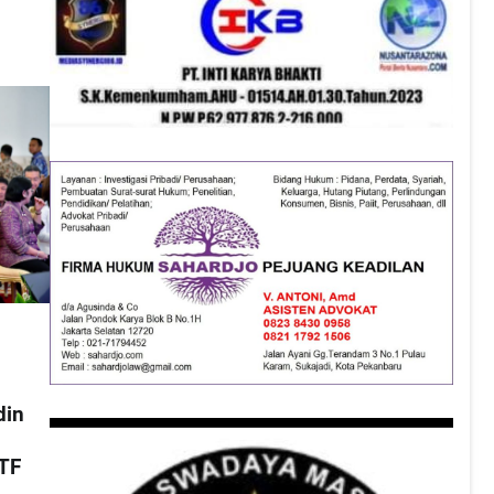
din
a
TF