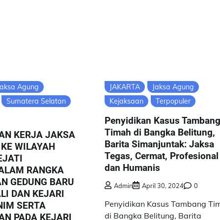
Jaksa Agung
JAKARTA
Jaksa Agung
Sumatera Selatan
Kejaksaan
Terpopuler
Penyidikan Kasus Tamban
Timah di Bangka Belitung,
AN KERJA JAKSA
Barita Simanjuntak: Jaksa
 KE WILAYAH
Tegas, Cermat, Profesional
JATI
dan Humanis
ALAM RANGKA
AN GEDUNG BARU
Admin
April 30, 2024
0
LI DAN KEJARI
Penyidikan Kasus Tambang Ti
NIM SERTA
di Bangka Belitung, Barita
N PADA KEJARI