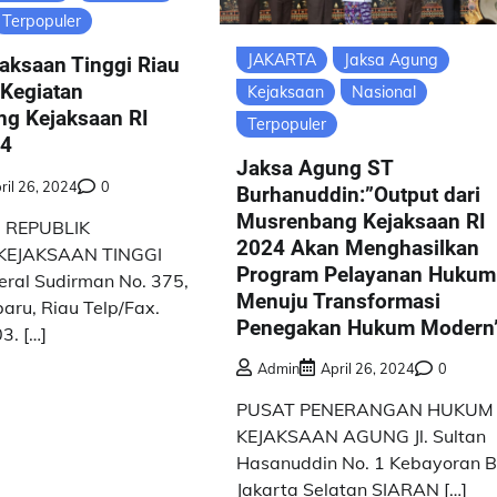
Terpopuler
JAKARTA
Jaksa Agung
aksaan Tinggi Riau
 Kegiatan
Kejaksaan
Nasional
g Kejaksaan RI
Terpopuler
24
Jaksa Agung ST
ril 26, 2024
0
Burhanuddin:”Output dari
Musrenbang Kejaksaan RI
 REPUBLIK
2024 Akan Menghasilkan
KEJAKSAAN TINGGI
Program Pelayanan Hukum
deral Sudirman No. 375,
Menuju Transformasi
aru, Riau Telp/Fax.
Penegakan Hukum Modern
3. […]
Admin
April 26, 2024
0
PUSAT PENERANGAN HUKUM
KEJAKSAAN AGUNG Jl. Sultan
Hasanuddin No. 1 Kebayoran B
Jakarta Selatan SIARAN […]