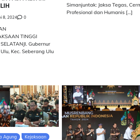
Simanjuntak: Jaksa Tegas, Cer
LIH
Profesional dan Humanis […]
i 8, 2024
0
AN
KSAAN TINGGI
ELATANJl. Gubernur
 Ulu, Kec. Seberang Ulu
a Agung
Kejaksaan