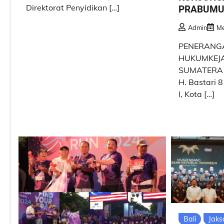
Direktorat Penyidikan […]
PRABUMU
Admin
Me
PENERANG
HUKUMKEJA
SUMATERA S
H. Bastari 8
I, Kota […]
Bali
Jaks