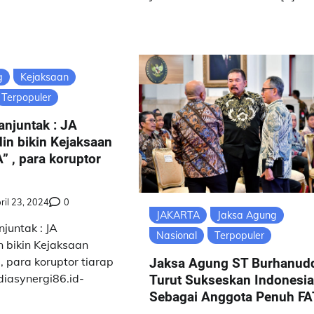
g
Kejaksaan
Terpopuler
anjuntak : JA
in bikin Kejaksaan
 , para koruptor
ril 23, 2024
0
JAKARTA
Jaksa Agung
juntak : JA
Nasional
Terpopuler
 bikin Kejaksaan
 para koruptor tiarap
Jaksa Agung ST Burhanud
diasynergi86.id-
Turut Sukseskan Indonesi
Sebagai Anggota Penuh FA