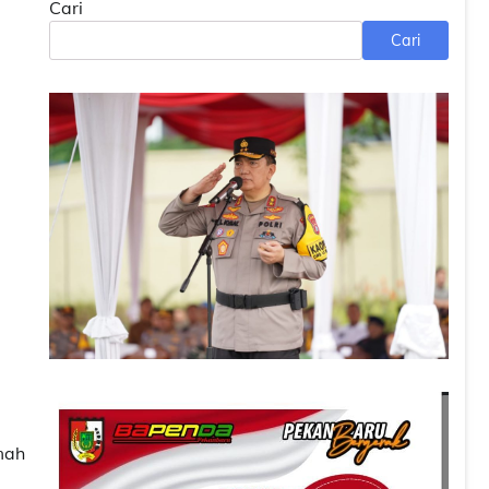
Cari
Cari
g
mah