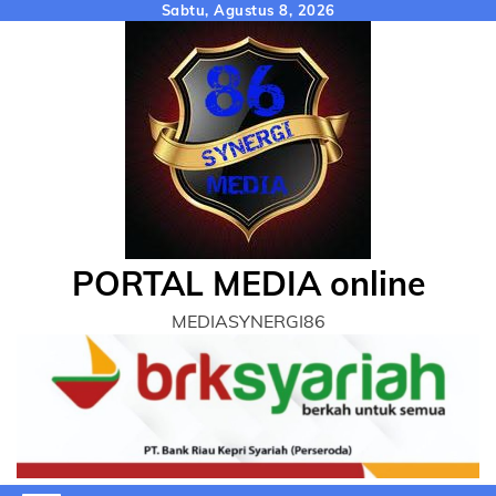
Skip
Sabtu, Agustus 8, 2026
to
content
PORTAL MEDIA online
MEDIASYNERGI86