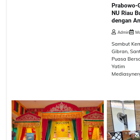
Prabowo-Gi
NU Riau B
dengan An
Admin
Ma
Sambut Ke
Gibran, San
Puasa Bers
Yatim
Mediasynerg