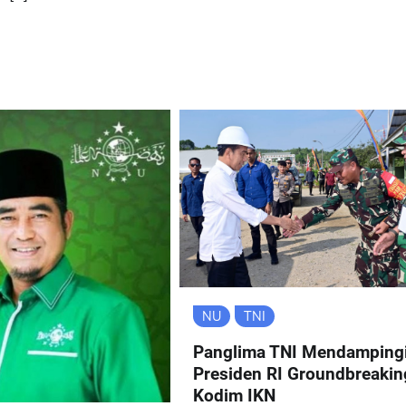
NU
TNI
Panglima TNI Mendamping
Presiden RI Groundbreakin
Kodim IKN