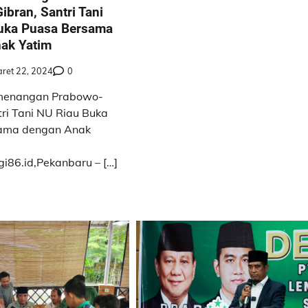
bran, Santri Tani
uka Puasa Bersama
ak Yatim
ret 22, 2024
0
menangan Prabowo-
tri Tani NU Riau Buka
ama dengan Anak
i86.id,Pekanbaru – […]