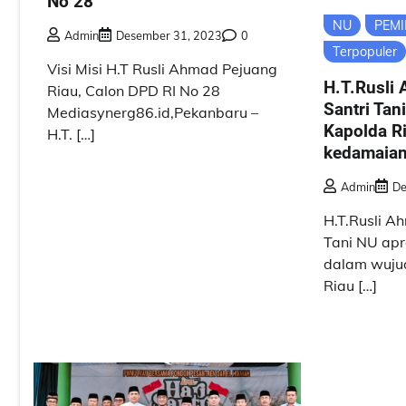
No 28
NU
PEMI
Admin
Desember 31, 2023
0
Terpopuler
Visi Misi H.T Rusli Ahmad Pejuang
H.T.Rusli
Riau, Calon DPD RI No 28
Santri Tan
Mediasynerg86.id,Pekanbaru –
Kapolda R
H.T. […]
kedamaian
Admin
De
H.T.Rusli A
Tani NU apr
dalam wuju
Riau […]