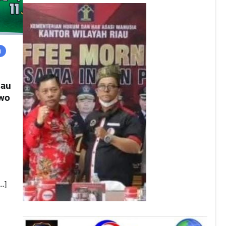
u
iau
owo
…]