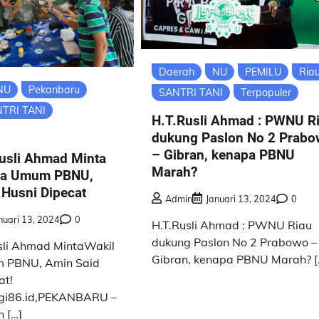
Daerah
NU
PEMILU
Ria
NU
Pekanbaru
SANTRI TANI
Terpopuler
TRI TANI
H.T.Rusli Ahmad : PWNU R
dukung Paslon No 2 Prab
– Gibran, kenapa PBNU
Rusli Ahmad Minta
Marah?
ua Umum PBNU,
 Husni Dipecat
Admin
Januari 13, 2024
0
nuari 13, 2024
0
H.T.Rusli Ahmad : PWNU Riau
dukung Paslon No 2 Prabowo –
usli Ahmad MintaWakil
Gibran, kenapa PBNU Marah? [
 PBNU, Amin Said
at!
gi86.id,PEKANBARU –
n […]