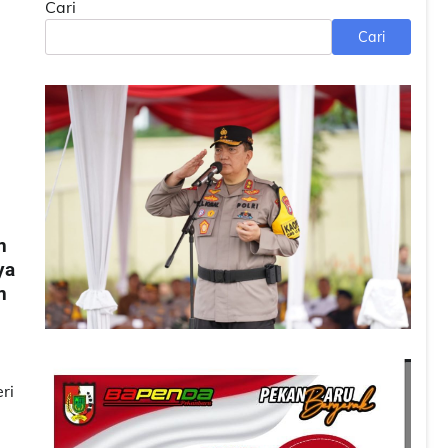
Cari
Cari
n
ya
n
ri