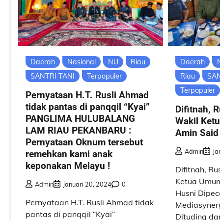
Daerah
Nasional
NU
Riau
Daerah
SANTRI TANI
Terpopuler
Riau
SAN
Terpopuler
Pernyataan H.T. Rusli Ahmad
tidak pantas di panqqil “Kyai”
Difitnah, 
PANGLIMA HULUBALANG
Wakil Ket
LAM RIAU PEKANBARU :
Amin Said
Pernyataan Oknum tersebut
Admin
Ja
remehkan kami anak
keponakan Melayu !
Difitnah, R
Ketua Umum
Admin
Januari 20, 2024
0
Husni Dipec
Pernyataan H.T. Rusli Ahmad tidak
Mediasyner
pantas di panqqil “Kyai”
Dituding da