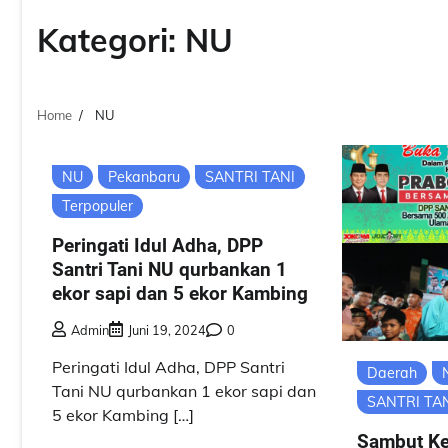
Kategori:
NU
Home
NU
NU
Pekanbaru
SANTRI TANI
Terpopuler
Peringati Idul Adha, DPP
Santri Tani NU qurbankan 1
ekor sapi dan 5 ekor Kambing
Admin
Juni 19, 2024
0
Peringati Idul Adha, DPP Santri
Daerah
Tani NU qurbankan 1 ekor sapi dan
SANTRI TA
5 ekor Kambing […]
Sambut K