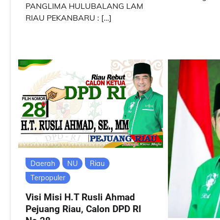
PANGLIMA HULUBALANG LAM
RIAU PEKANBARU : […]
Daerah
NU
Riau
Terpopuler
Visi Misi H.T Rusli Ahmad
Pejuang Riau, Calon DPD RI