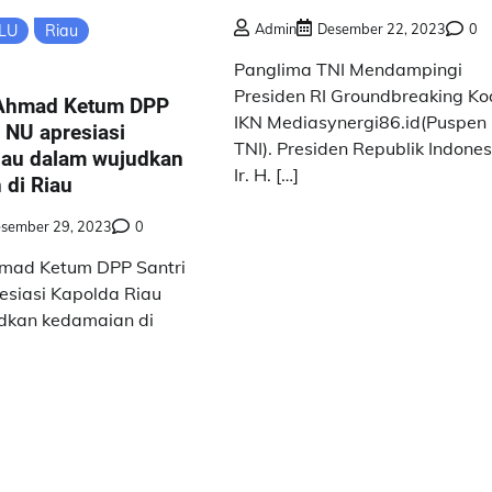
Admin
Desember 22, 2023
0
LU
Riau
Panglima TNI Mendampingi
Presiden RI Groundbreaking K
 Ahmad Ketum DPP
IKN Mediasynergi86.id(Puspen
i NU apresiasi
TNI). Presiden Republik Indones
iau dalam wujudkan
Ir. H. […]
 di Riau
sember 29, 2023
0
hmad Ketum DPP Santri
esiasi Kapolda Riau
dkan kedamaian di