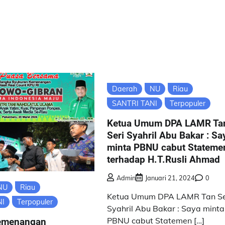
Daerah
NU
Riau
SANTRI TANI
Terpopuler
Ketua Umum DPA LAMR Ta
Seri Syahril Abu Bakar : Sa
minta PBNU cabut Stateme
terhadap H.T.Rusli Ahmad
Admin
Januari 21, 2024
0
NU
Riau
Ketua Umum DPA LAMR Tan Se
NI
Terpopuler
Syahril Abu Bakar : Saya minta
PBNU cabut Statemen […]
emenangan