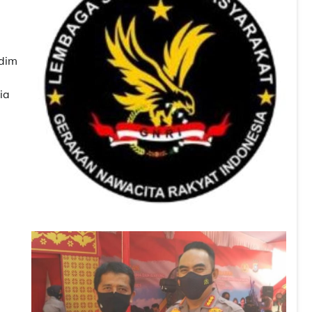
odim
ia