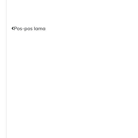
Navigasi
Pos-pos lama
pos