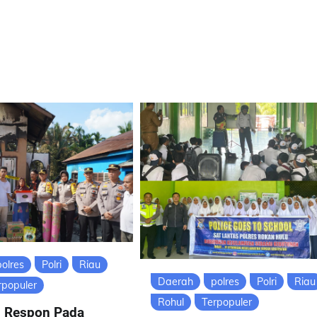
polres
Polri
Riau
Daerah
polres
Polri
Riau
rpopuler
Rohul
Terpopuler
n Respon Pada