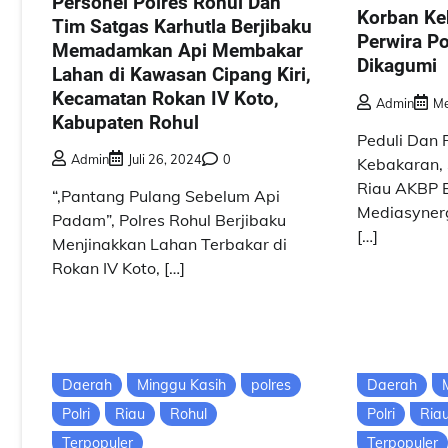
Personel Polres Rohul Dan
Korban Ke
Tim Satgas Karhutla Berjibaku
Perwira P
Memadamkan Api Membakar
Dikagumi
Lahan di Kawasan Cipang Kiri,
Kecamatan Rokan IV Koto,
Admin
Me
Kabupaten Rohul
Peduli Dan
Admin
Juli 26, 2024
0
Kebakaran, 
Riau AKBP 
“,Pantang Pulang Sebelum Api
Mediasyner
Padam”, Polres Rohul Berjibaku
[…]
Menjinakkan Lahan Terbakar di
Rokan IV Koto, […]
Daerah
Minggu Kasih
polres
Daerah
Polri
Riau
Rohul
Polri
Ria
Terpopuler
Terpopuler