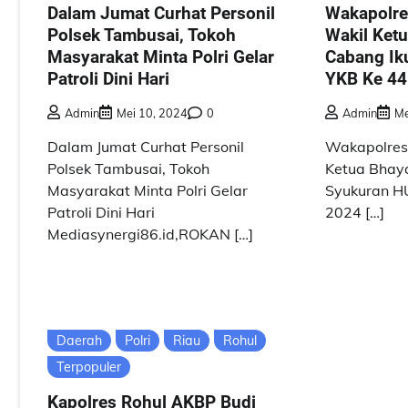
Dalam Jumat Curhat Personil
Wakapolre
Polsek Tambusai, Tokoh
Wakil Ket
Masyarakat Minta Polri Gelar
Cabang Ik
Patroli Dini Hari
YKB Ke 44
Admin
Mei 10, 2024
0
Admin
Me
Dalam Jumat Curhat Personil
Wakapolres
Polsek Tambusai, Tokoh
Ketua Bhaya
Masyarakat Minta Polri Gelar
Syukuran H
Patroli Dini Hari
2024 […]
Mediasynergi86.id,ROKAN […]
Daerah
Polri
Riau
Rohul
Terpopuler
Kapolres Rohul AKBP Budi