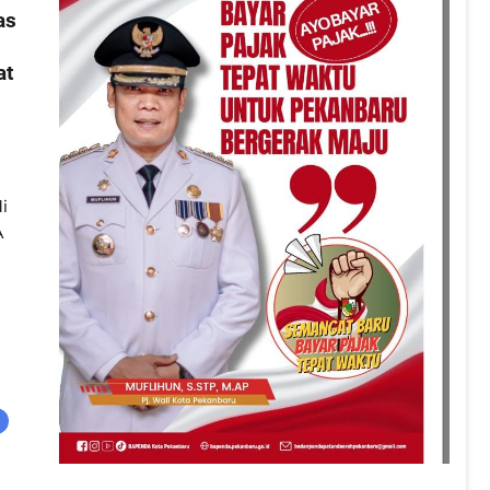
as
at
i
A