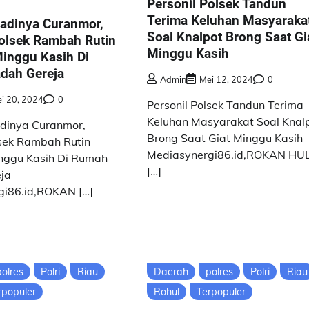
Personil Polsek Tandun
Terima Keluhan Masyaraka
jadinya Curanmor,
Soal Knalpot Brong Saat Gi
Polsek Rambah Rutin
Minggu Kasih
inggu Kasih Di
dah Gereja
Admin
Mei 12, 2024
0
i 20, 2024
0
Personil Polsek Tandun Terima
Keluhan Masyarakat Soal Knal
dinya Curanmor,
Brong Saat Giat Minggu Kasih
lsek Rambah Rutin
Mediasynergi86.id,ROKAN HU
nggu Kasih Di Rumah
[…]
ja
gi86.id,ROKAN […]
polres
Polri
Riau
Daerah
polres
Polri
Riau
rpopuler
Rohul
Terpopuler