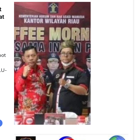
t
at
pot
LU-