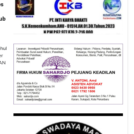
es
ub
hul
er
KAN