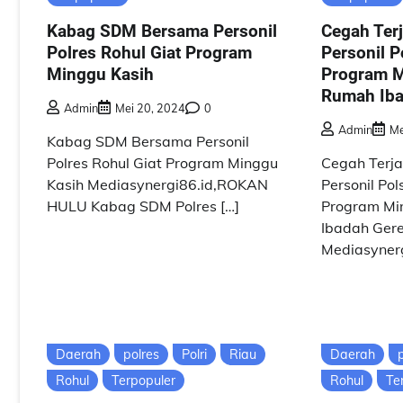
Kabag SDM Bersama Personil
Cegah Ter
Polres Rohul Giat Program
Personil 
Minggu Kasih
Program M
Rumah Iba
Admin
Mei 20, 2024
0
Admin
Me
Kabag SDM Bersama Personil
Polres Rohul Giat Program Minggu
Cegah Terja
Kasih Mediasynergi86.id,ROKAN
Personil Po
HULU Kabag SDM Polres […]
Program Mi
Ibadah Gere
Mediasyner
Daerah
polres
Polri
Riau
Daerah
Rohul
Terpopuler
Rohul
Te