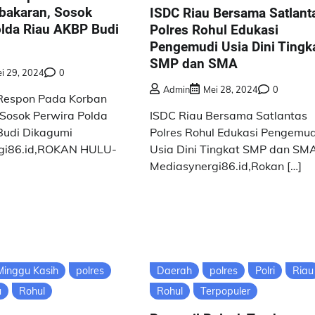
bakaran, Sosok
ISDC Riau Bersama Satlant
olda Riau AKBP Budi
Polres Rohul Edukasi
Pengemudi Usia Dini Tingk
SMP dan SMA
i 29, 2024
0
Admin
Mei 28, 2024
0
 Respon Pada Korban
Sosok Perwira Polda
ISDC Riau Bersama Satlantas
Budi Dikagumi
Polres Rohul Edukasi Pengemud
gi86.id,ROKAN HULU-
Usia Dini Tingkat SMP dan SM
Mediasynergi86.id,Rokan […]
Minggu Kasih
polres
Daerah
polres
Polri
Riau
u
Rohul
Rohul
Terpopuler