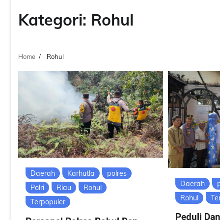
Kategori:
Rohul
Home
Rohul
Daerah
Karhutla
polres
Daerah
Polri
Riau
Rohul
Rohul
Te
Terpopuler
Peduli Da