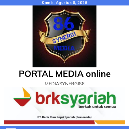
Skip
Kamis, Agustus 6, 2026
to
content
PORTAL MEDIA online
MEDIASYNERGI86