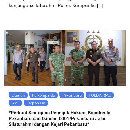
kunjungan/silaturahmi Polres Kampar ke […]
Daerah
Forkompinda
Pekanbaru
POLDA RIAU
Riau
Terpopuler
*Perkuat Sinergitas Penegak Hukum, Kapolresta
Pekanbaru dan Dandim 0301/Pekanbaru Jalin
Silaturahmi dengan Kejari Pekanbaru*