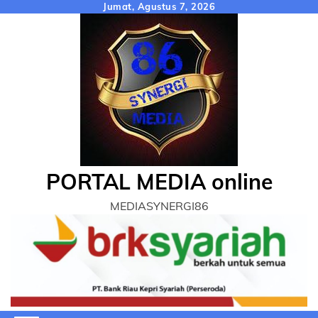
Skip
Jumat, Agustus 7, 2026
to
content
PORTAL MEDIA online
MEDIASYNERGI86