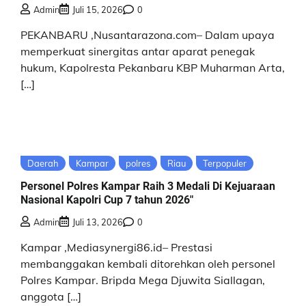
Admin
Juli 15, 2026
0
PEKANBARU ,Nusantarazona.com– Dalam upaya
memperkuat sinergitas antar aparat penegak
hukum, Kapolresta Pekanbaru KBP Muharman Arta,
[…]
Daerah
Kampar
polres
Riau
Terpopuler
Personel Polres Kampar Raih 3 Medali Di Kejuaraan
Nasional Kapolri Cup 7 tahun 2026″
Admin
Juli 13, 2026
0
Kampar ,Mediasynergi86.id– Prestasi
membanggakan kembali ditorehkan oleh personel
Polres Kampar. Bripda Mega Djuwita Siallagan,
anggota […]