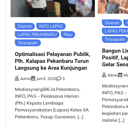
Daerah
Daerah
INFO LAPAS
LAPAS PE
LAPAS PEKANBARU
Riau
Terpopuler
Terpopuler
Bangun Li
Optimalisasi Pelayanan Publik,
Positif, L
Plh. Kalapas Pekanbaru Turun
Gelar Sen
Langsung ke Area Kunjungan
Admin
Me
Admin
Juni 6, 2026
0
Mediasynerg
Mediasynergi86.id,Pekanbaru,
INFO_PAS –
INFO_PAS – Pelaksana Harian
Pemasyaraka
(Plh.) Kepala Lembaga
Pekanbaru 
Pemasyarakatan (Lapas) Kelas IIA
kegiatan p
Pekanbaru, Yusup Gunawan, […]
melalui […]