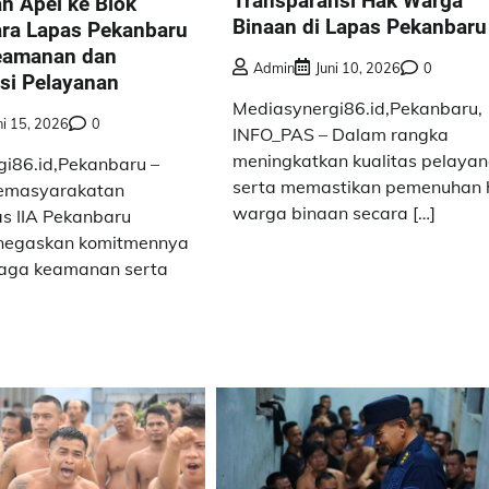
Transparansi Hak Warga
an Apel ke Blok
Binaan di Lapas Pekanbaru
ara Lapas Pekanbaru
eamanan dan
Admin
Juni 10, 2026
0
si Pelayanan
Mediasynergi86.id,Pekanbaru,
ni 15, 2026
0
INFO_PAS – Dalam rangka
meningkatkan kualitas pelaya
i86.id,Pekanbaru –
serta memastikan pemenuhan 
emasyarakatan
warga binaan secara […]
as IIA Pekanbaru
negaskan komitmennya
aga keamanan serta