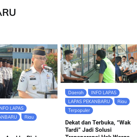
ARU
Daerah
INFO LAPAS
LAPAS PEKANBARU
Riau
INFO LAPAS
Terpopuler
KANBARU
Riau
Dekat dan Terbuka, “Wak
Tardi” Jadi Solusi