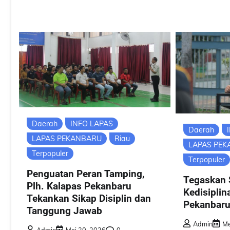
Daerah
INFO LAPAS
Daerah
LAPAS PEKANBARU
Riau
LAPAS PE
Terpopuler
Terpopuler
Penguatan Peran Tamping,
Tegaskan 
Plh. Kalapas Pekanbaru
Kedisiplin
Tekankan Sikap Disiplin dan
Pekanbaru
Tanggung Jawab
Admin
Me
Admin
Mei 20, 2026
0