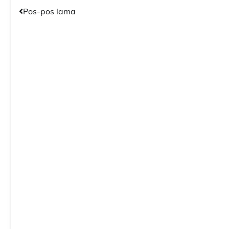
Navigasi
Pos-pos lama
pos