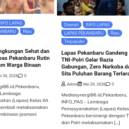
INFO LAPAS
Daerah
INFO LAPAS
KANBARU
Riau
LAPAS PEKANBARU
Riau
Terpopuler
ngkungan Sehat dan
Lapas Pekanbaru Gandeng
apas Pekanbaru Rutin
TNI-Polri Gelar Razia
am Warga Binaan
Gabungan, Zero Narkoba d
Sita Puluhan Barang Terlar
i 30, 2026
0
Admin
Mei 29, 2026
0
i86.id,Pekanbaru,
 Lembaga
Mediasynergi86.id,Pekanbaru,
tan (Lapas) Kelas IIA
INFO_PAS – Lembaga
kembali melaksanakan
Pemasyarakatan (Lapas) Kelas
embinaan jasmani
Pekanbaru bersinergi dengan 
dan Polri melaksanakan […]