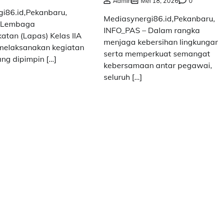
Admin
Mei 18, 2026
0
i86.id,Pekanbaru,
Mediasynergi86.id,Pekanbaru,
 Lembaga
INFO_PAS – Dalam rangka
tan (Lapas) Kelas IIA
menjaga kebersihan lingkunga
melaksanakan kegiatan
serta memperkuat semangat
ang dipimpin […]
kebersamaan antar pegawai,
seluruh […]