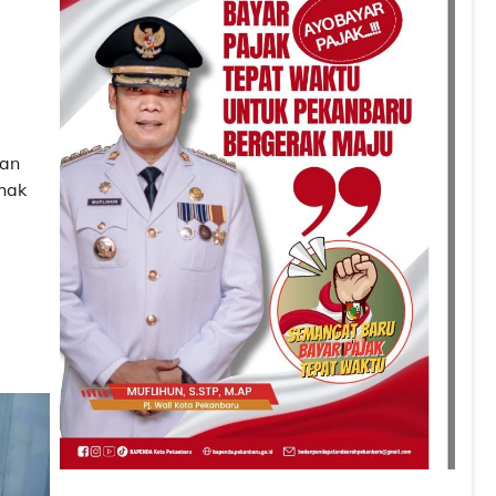
nan
hak