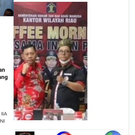
an
ang
 IIA
TNI