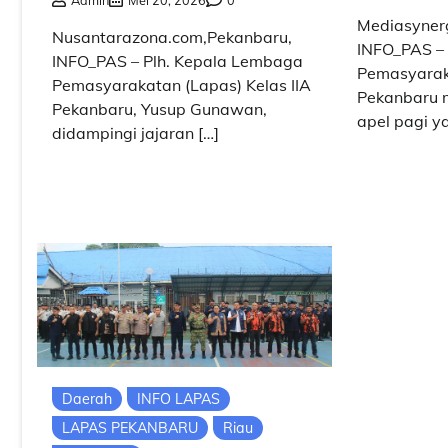
Mediasynerg
Nusantarazona.com,Pekanbaru,
INFO_PAS –
INFO_PAS – Plh. Kepala Lembaga
Pemasyaraka
Pemasyarakatan (Lapas) Kelas IIA
Pekanbaru 
Pekanbaru, Yusup Gunawan,
apel pagi y
didampingi jajaran […]
Daerah
INFO LAPAS
LAPAS PEKANBARU
Riau