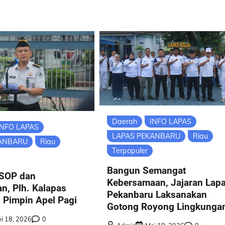
Daerah
INFO LAPAS
INFO LAPAS
LAPAS PEKANBARU
Riau
KANBARU
Riau
Terpopuler
Bangun Semangat
SOP dan
Kebersamaan, Jajaran Lap
an, Plh. Kalapas
Pekanbaru Laksanakan
 Pimpin Apel Pagi
Gotong Royong Lingkunga
i 18, 2026
0