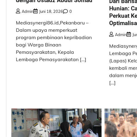
dengan Ustadz Abdul Somad
Dari Baris
Hunian: C
Admin
Juni 18, 2026
0
Perkuat K
Optimalisa
Mediasynergi86.id,Pekanbaru –
Dalam upaya memperkuat
Admin
Ju
program pembinaan kepribadian
bagi Warga Binaan
Mediasynerg
Pemasyarakatan, Kepala
Lembaga P
Lembaga Pemasyarakatan […]
(Lapas) Kel
kembali me
dalam menj
[…]