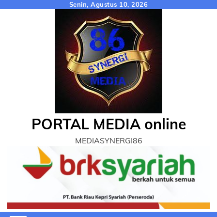
Skip
Senin, Agustus 10, 2026
to
content
PORTAL MEDIA online
MEDIASYNERGI86