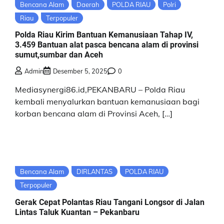
Bencana Alam
Daerah
POLDA RIAU
Polri
Riau
Terpopuler
Polda Riau Kirim Bantuan Kemanusiaan Tahap IV,
3.459 Bantuan alat pasca bencana alam di provinsi
sumut,sumbar dan Aceh
Admin
Desember 5, 2025
0
Mediasynergi86.id,PEKANBARU – Polda Riau
kembali menyalurkan bantuan kemanusiaan bagi
korban bencana alam di Provinsi Aceh, […]
Bencana Alam
DIRLANTAS
POLDA RIAU
Terpopuler
Gerak Cepat Polantas Riau Tangani Longsor di Jalan
Lintas Taluk Kuantan – Pekanbaru