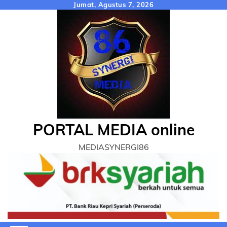
Skip
Jumat, Agustus 7, 2026
to
content
PORTAL MEDIA online
MEDIASYNERGI86