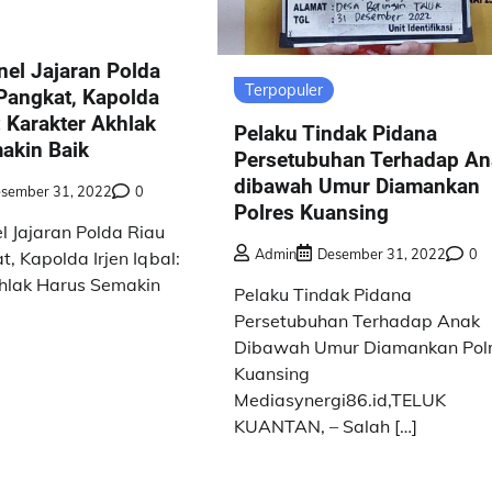
el Jajaran Polda
Terpopuler
Pangkat, Kapolda
l: Karakter Akhlak
Pelaku Tindak Pidana
akin Baik
Persetubuhan Terhadap An
dibawah Umur Diamankan
sember 31, 2022
0
Polres Kuansing
l Jajaran Polda Riau
Admin
Desember 31, 2022
0
, Kapolda Irjen Iqbal:
hlak Harus Semakin
Pelaku Tindak Pidana
Persetubuhan Terhadap Anak
Dibawah Umur Diamankan Pol
Kuansing
Mediasynergi86.id,TELUK
KUANTAN, – Salah […]