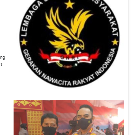
ung
it