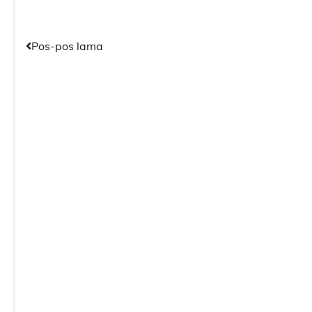
Navigasi
Pos-pos lama
pos