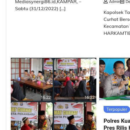
Mediasynergi86.id,KAMPAR, –
Admin
De
Sabtu (31/12/2022) […]
Kapolsek Ta
Curhat Ber
Kecamatan 
HARKAMTIB
Terpopuler
Polres Ku
Pres Rilis 