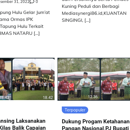
sember 31, 2022
0
Kuning Peduli dan Berbagi
pung Hulu Gelar Jum’at
Mediasynergi86.id,KUANTAN
sama Ormas IPK
SINGINGI, […]
Tapung Hulu Terkait
MAS NATARU […]
Terpopuler
ansing Laksanakan
Dukung Progam Ketahanan
Kilas Balik Capaian
Pangan Nasional,PJ Bupati