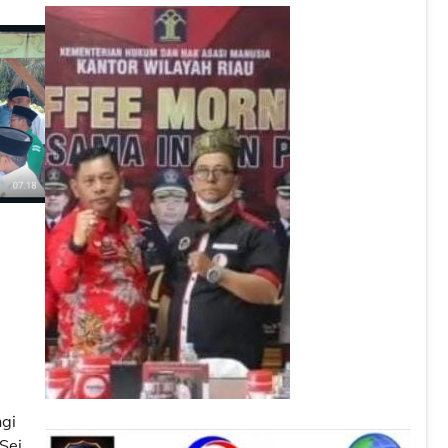
ngi
Sei