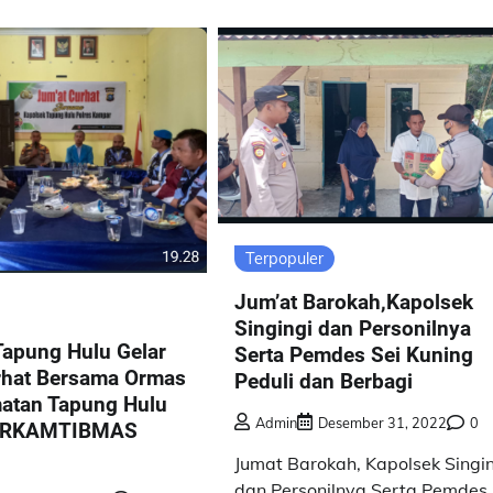
Terpopuler
Jum’at Barokah,Kapolsek
Singingi dan Personilnya
Tapung Hulu Gelar
Serta Pemdes Sei Kuning
rhat Bersama Ormas
Peduli dan Berbagi
atan Tapung Hulu
Admin
Desember 31, 2022
0
HARKAMTIBMAS
Jumat Barokah, Kapolsek Singi
dan Personilnya Serta Pemdes 