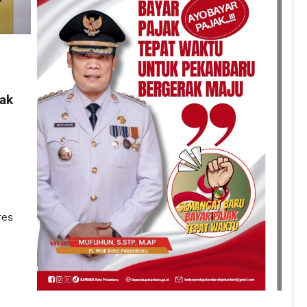
ak
res