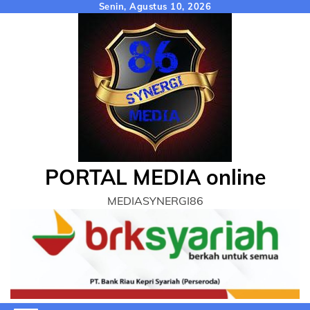
Skip
Senin, Agustus 10, 2026
to
content
PORTAL MEDIA online
MEDIASYNERGI86