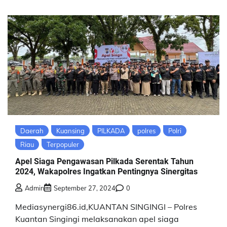
Daerah
Kuansing
PILKADA
polres
Polri
Riau
Terpopuler
Apel Siaga Pengawasan Pilkada Serentak Tahun
2024, Wakapolres Ingatkan Pentingnya Sinergitas
Admin
September 27, 2024
0
Mediasynergi86.id,KUANTAN SINGINGI – Polres
Kuantan Singingi melaksanakan apel siaga