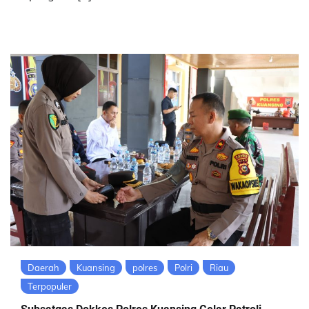
Daerah
Kuansing
polres
Polri
Riau
Terpopuler