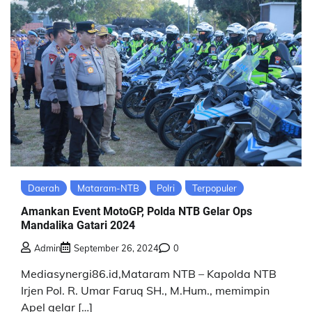
Daerah
Mataram-NTB
Polri
Terpopuler
Amankan Event MotoGP, Polda NTB Gelar Ops
Mandalika Gatari 2024
Admin
September 26, 2024
0
Mediasynergi86.id,Mataram NTB – Kapolda NTB
Irjen Pol. R. Umar Faruq SH., M.Hum., memimpin
Apel gelar […]