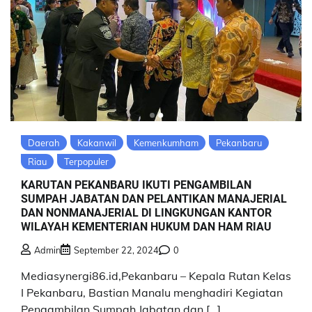
Daerah
Kakanwil
Kemenkumham
Pekanbaru
Riau
Terpopuler
KARUTAN PEKANBARU IKUTI PENGAMBILAN
SUMPAH JABATAN DAN PELANTIKAN MANAJERIAL
DAN NONMANAJERIAL DI LINGKUNGAN KANTOR
WILAYAH KEMENTERIAN HUKUM DAN HAM RIAU
Admin
September 22, 2024
0
Mediasynergi86.id,Pekanbaru – Kepala Rutan Kelas
I Pekanbaru, Bastian Manalu menghadiri Kegiatan
Pengambilan Sumpah Jabatan dan […]