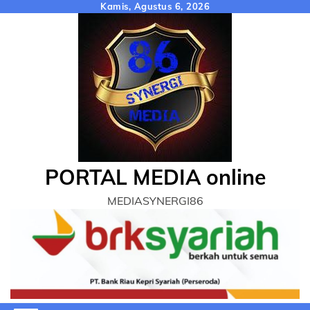
Skip
Kamis, Agustus 6, 2026
to
content
PORTAL MEDIA online
MEDIASYNERGI86