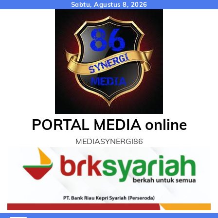
Skip
Sabtu, Agustus 8, 2026
to
content
PORTAL MEDIA online
MEDIASYNERGI86