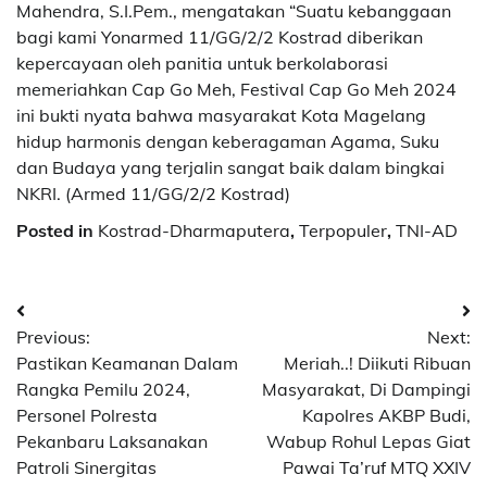
Mahendra, S.I.Pem., mengatakan “Suatu kebanggaan
bagi kami Yonarmed 11/GG/2/2 Kostrad diberikan
kepercayaan oleh panitia untuk berkolaborasi
memeriahkan Cap Go Meh, Festival Cap Go Meh 2024
ini bukti nyata bahwa masyarakat Kota Magelang
hidup harmonis dengan keberagaman Agama, Suku
dan Budaya yang terjalin sangat baik dalam bingkai
NKRI. (Armed 11/GG/2/2 Kostrad)
Posted in
Kostrad-Dharmaputera
,
Terpopuler
,
TNI-AD
Navigasi
Previous:
Next:
pos
Pastikan Keamanan Dalam
Meriah..! Diikuti Ribuan
Rangka Pemilu 2024,
Masyarakat, Di Dampingi
Personel Polresta
Kapolres AKBP Budi,
Pekanbaru Laksanakan
Wabup Rohul Lepas Giat
Patroli Sinergitas
Pawai Ta’ruf MTQ XXIV