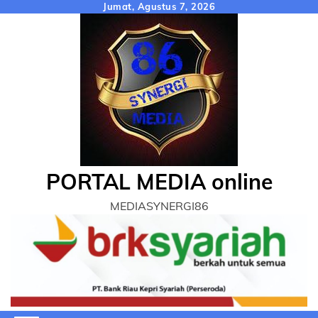
Skip
Jumat, Agustus 7, 2026
to
content
PORTAL MEDIA online
MEDIASYNERGI86