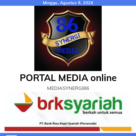
Skip
Minggu, Agustus 9, 2026
to
content
PORTAL MEDIA online
MEDIASYNERGI86