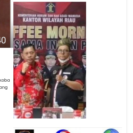
rkoba
rang