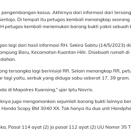
 pengembangan kasus. Akhirnya dari informasi dari tersan
 Sentajo. Di tempat itu petugas kembali menangkap seorang
RH petugas kembali menemukan barang bukti yakni sebuah 
lagi dari hasil informasi RH. Sekira Sabtu (14/5/2023) di
 Kampung Baru, Kecamatan Kuantan Hilir. Disebuah rumah di
edahan.
ng tersangka lagi berinisial RR. Selain menangkap RR, pet
r lagi yaitu, serbuk yang diduga sabu seberat 17, 39 gram.
a di Mapolres Kuansing,” ujar Iptu Novris.
haknya juga mengamankan sejumlah barang bukti lainnya be
 Honda Scopy BM 3040 XX. Tak hanya itu dua unit Handph
ka, Pasal 114 ayat (2) Jo pasal 112 ayat (2) UU Nomor 35 