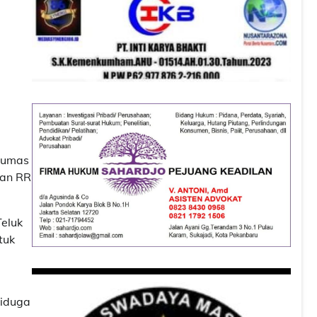
 Humas
dan RR
Teluk
tuk
diduga