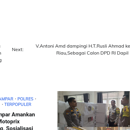
g
V.Antoni Amd dampingi H.T.Rusli Ahmad k
Next:
n
Riau,Sebagai Calon DPD RI Dapil 
g
AMPAR
POLRES
U
TERPOPULER
mpar Amankan
Motoprix
, Sosialisasi