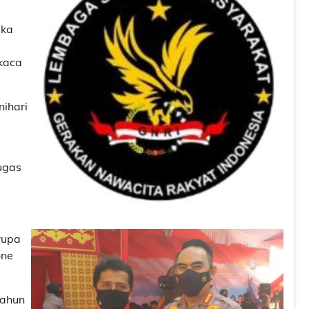
gka
kaca
nihari
ugas
rupa
one
Tahun