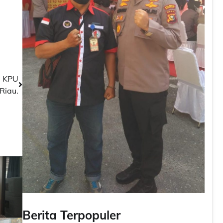
e KPU
Riau.
Berita Terpopuler