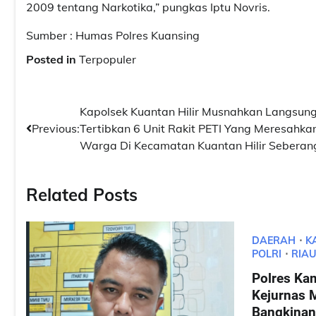
2009 tentang Narkotika,” pungkas Iptu Novris.
Sumber : Humas Polres Kuansing
Posted in
Terpopuler
Navigasi
Kapolsek Kuantan Hilir Musnahkan Langsun
Previous:
Tertibkan 6 Unit Rakit PETI Yang Meresahka
pos
Warga Di Kecamatan Kuantan Hilir Seberan
Related Posts
DAERAH
K
POLRI
RIA
Polres Ka
Kejurnas 
Bangkinang