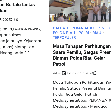
n Berlalu Lintas
ukan
7, 2025
0
DAERAH
PEKANBARU
PEMILU
gi86.id,BANGKINANG,
POLDA RIAU
POLRI
RIAU
mpar sukses
TERPOPULER
n jalannya Kejuaraan
Masa Tahapan Perhitungan
jurnas) Motoprix di
Suara Pemilu, Satgas Preem
gkinang pada […]
Binmas Polda Riau Gelar
Patroli
Admin
Februari 17, 2024
0
Masa Tahapan Perhitungan Su
Pemilu, Satgas Preemtif Binma
Polda Riau Gelar Patroli
Mediasynergi86.id,PEKANBAR
Mediasynergi86.id- Mengacu [