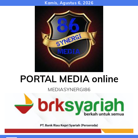
Skip
Kamis, Agustus 6, 2026
to
content
PORTAL MEDIA online
MEDIASYNERGI86