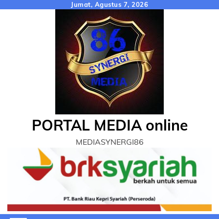
Skip
Jumat, Agustus 7, 2026
to
content
PORTAL MEDIA online
MEDIASYNERGI86