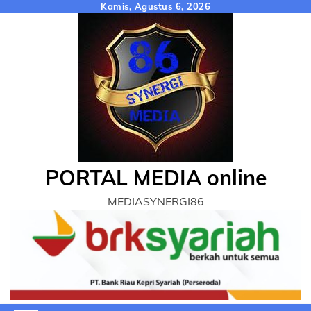
Skip
Kamis, Agustus 6, 2026
to
content
PORTAL MEDIA online
MEDIASYNERGI86