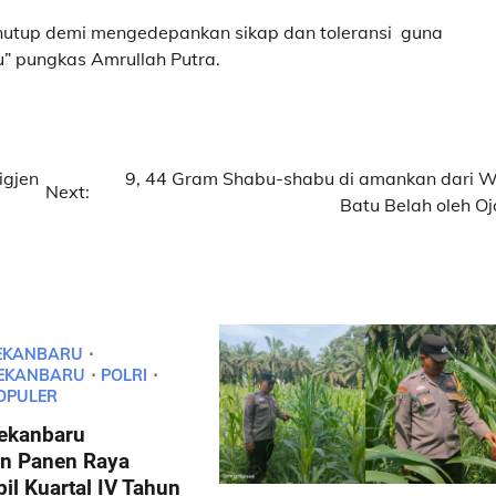
nutup demi mengedepankan sikap dan toleransi guna
u” pungkas Amrullah Putra.
igjen
9, 44 Gram Shabu-shabu di amankan dari 
Next:
Batu Belah oleh Oj
EKANBARU
PEKANBARU
POLRI
OPULER
Pekanbaru
n Panen Raya
il Kuartal IV Tahun