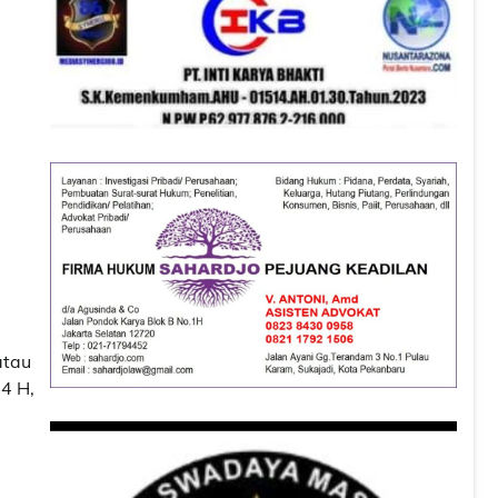
atau
4 H,