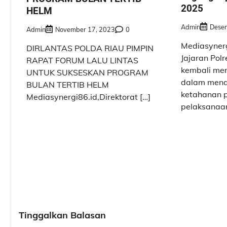
2025
HELM
Admin
Desem
Admin
November 17, 2023
0
Mediasynerg
DIRLANTAS POLDA RIAU PIMPIN
Jajaran Pol
RAPAT FORUM LALU LINTAS
kembali me
UNTUK SUKSESKAN PROGRAM
dalam mend
BULAN TERTIB HELM
ketahanan 
Mediasynergi86.id,Direktorat […]
pelaksanaan
Tinggalkan Balasan