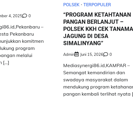
POLSEK
TERPOPULER
“PROGRAM KETAHTANAN
ber 4, 2025
0
PANGAN BERLANJUT –
i86.id,Pekanbaru –
POLSEK KKH CEK TANAM
resta Pekanbaru
JAGUNG DI DESA
nunjukkan komitmen
SIMALINYANG”
ukung program
Admin
Juni 15, 2026
0
pangan melalui
 […]
Mediasynergi86.id,KAMPAR –
Semangat kemandirian dan
swadaya masyarakat dalam
mendukung program ketahana
pangan kembali terlihat nyata 