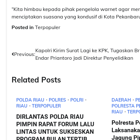
“Kita himbau kepada pihak pengelola warnet agar me
menciptakan suasana yang kondusif di Kota Pekanbar
Posted in
Terpopuler
Navigasi
Kapolri Kirim Surat Lagi ke KPK, Tugaskan Br
Previous:
Endar Priantoro Jadi Direktur Penyelidikan
pos
Related Posts
POLDA RIAU
POLRES
POLRI
DAERAH
P
RIAU
TERPOPULER
POLRESTA 
RIAU
TERP
DIRLANTAS POLDA RIAU
Polresta 
PIMPIN RAPAT FORUM LALU
Laksanaka
LINTAS UNTUK SUKSESKAN
Jagung Pip
PROGRAM BULAN TERTIB