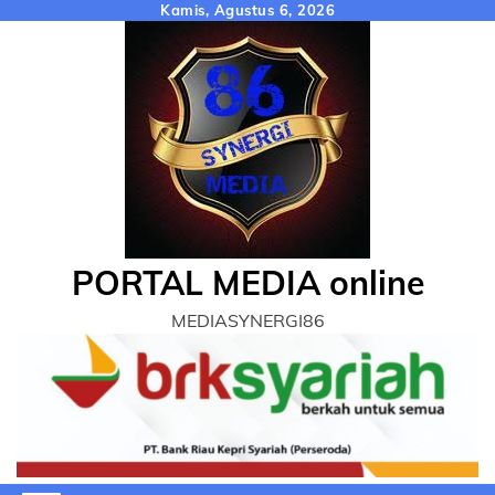
Skip
Kamis, Agustus 6, 2026
to
content
PORTAL MEDIA online
MEDIASYNERGI86