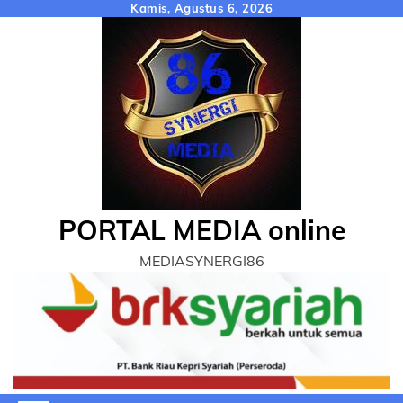
Skip
Kamis, Agustus 6, 2026
to
content
PORTAL MEDIA online
MEDIASYNERGI86