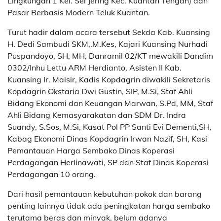
Lingkungan 1 Kel. Sei Jering Kec. Kuantan Tengah) dan
Pasar Berbasis Modern Teluk Kuantan.
Turut hadir dalam acara tersebut Sekda Kab. Kuansing
H. Dedi Sambudi SKM,.M.Kes, Kajari Kuansing Nurhadi
Puspandoyo, SH, MH, Danramil 02/KT mewakili Dandim
0302/Inhu Lettu ARM Herdianto, Asisten II Kab.
Kuansing Ir. Maisir, Kadis Kopdagrin diwakili Sekretaris
Kopdagrin Okstaria Dwi Gustin, SIP, M.Si, Staf Ahli
Bidang Ekonomi dan Keuangan Marwan, S.Pd, MM, Staf
Ahli Bidang Kemasyarakatan dan SDM Dr. Indra
Suandy, S.Sos, M.Si, Kasat Pol PP Santi Evi Dementi,SH,
Kabag Ekonomi Dinas Kopdagrin Irwan Nazif, SH, Kasi
Pemantauan Harga Sembako Dinas Koperasi
Perdagangan Herlinawati, SP dan Staf Dinas Koperasi
Perdagangan 10 orang.
Dari hasil pemantauan kebutuhan pokok dan barang
penting lainnya tidak ada peningkatan harga sembako
terutama beras dan minyak, belum adanya