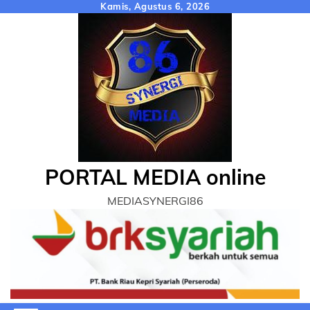
Skip
Kamis, Agustus 6, 2026
to
content
PORTAL MEDIA online
MEDIASYNERGI86