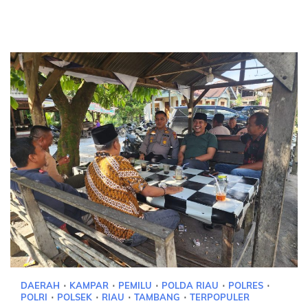
DAERAH
KAMPAR
PEMILU
POLDA RIAU
POLRES
POLRI
POLSEK
RIAU
TAMBANG
TERPOPULER