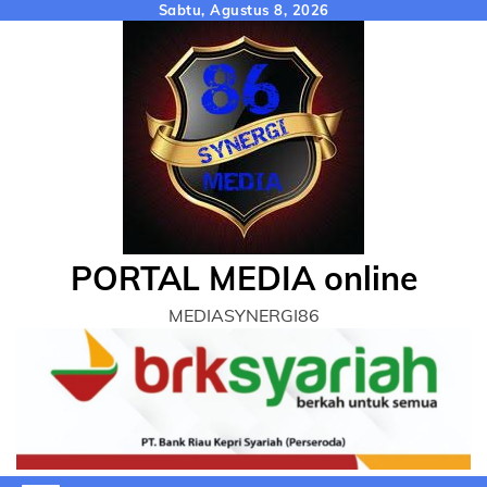
Skip
Sabtu, Agustus 8, 2026
to
content
PORTAL MEDIA online
MEDIASYNERGI86