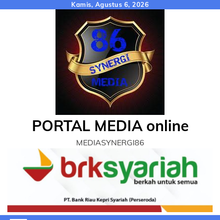
Skip
Kamis, Agustus 6, 2026
to
content
PORTAL MEDIA online
MEDIASYNERGI86