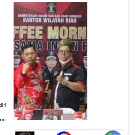
iri
iau