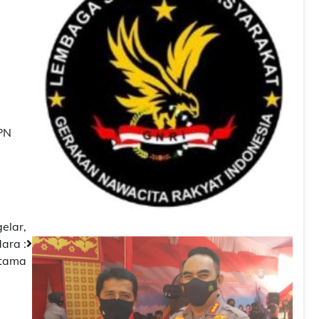
PN
elar,
ara :
Utama