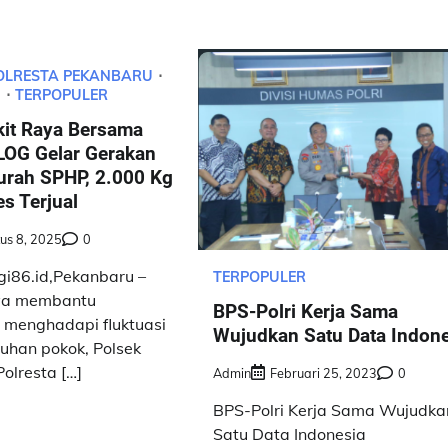
OLRESTA PEKANBARU
U
TERPOPULER
kit Raya Bersama
OG Gelar Gerakan
rah SPHP, 2.000 Kg
s Terjual
us 8, 2025
0
i86.id,Pekanbaru –
TERPOPULER
ya membantu
BPS-Polri Kerja Sama
menghadapi fluktuasi
Wujudkan Satu Data Indon
uhan pokok, Polsek
olresta […]
Admin
Februari 25, 2023
0
BPS-Polri Kerja Sama Wujudka
Satu Data Indonesia