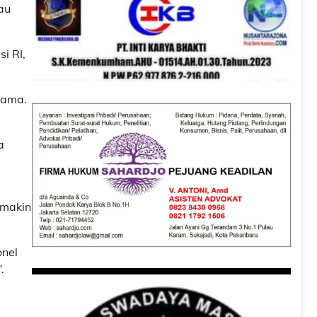
au
i RI,
sama.
a
emakin
onel
”.