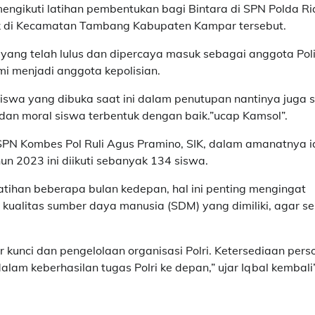
gikuti latihan pembentukan bagi Bintara di SPN Polda Ri
k di Kecamatan Tambang Kabupaten Kampar tersebut.
yang telah lulus dan dipercaya masuk sebagai anggota Polis
mi menjadi anggota kepolisian.
iswa yang dibuka saat ini dalam penutupan nantinya juga 
 dan moral siswa terbentuk dengan baik.”ucap Kamsol”.
SPN Kombes Pol Ruli Agus Pramino, SIK, dalam amanatnya i
 2023 ini diikuti sebanyak 134 siswa.
atihan beberapa bulan kedepan, hal ini penting mengingat
n kualitas sumber daya manusia (SDM) yang dimiliki, agar s
kunci dan pengelolaan organisasi Polri. Ketersediaan pers
alam keberhasilan tugas Polri ke depan,” ujar Iqbal kembali