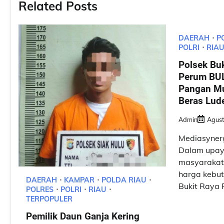
Related Posts
DAERAH
P
POLRI
RIA
Polsek Bu
Perum BUL
Pangan Mu
Beras Lude
Admin
Agust
Mediasynerg
Dalam upa
masyarakat 
harga kebut
DAERAH
KAMPAR
POLDA RIAU
Bukit Raya P
POLRES
POLRI
RIAU
TERPOPULER
Pemilik Daun Ganja Kering