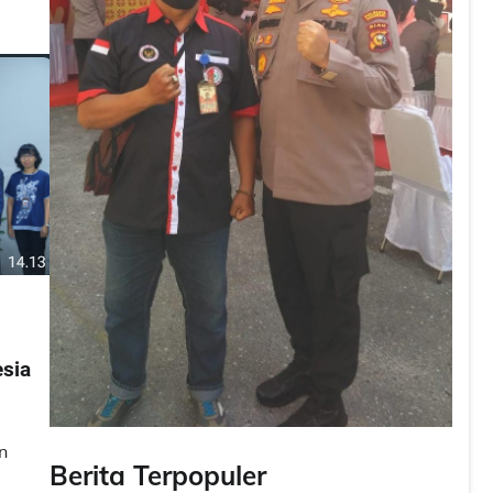
esia
n
Berita Terpopuler