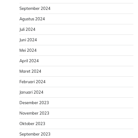
September 2024
Agustus 2024
Juli 2024
Juni 2024
Mei 2024
April 2024
Maret 2024
Februari 2024
Januari 2024
Desember 2023
November 2023
Oktober 2023
September 2023