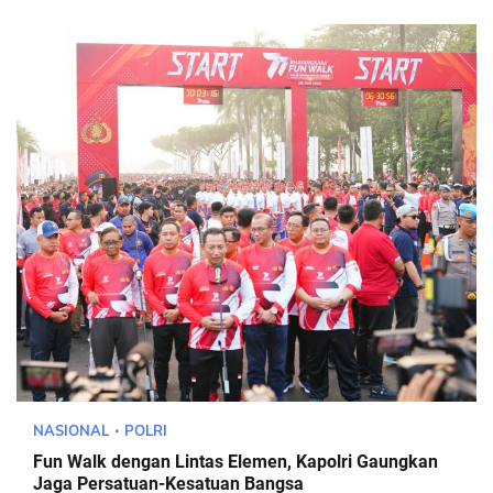
NASIONAL
POLRI
Fun Walk dengan Lintas Elemen, Kapolri Gaungkan
Jaga Persatuan-Kesatuan Bangsa