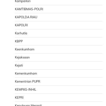
Kamparkiri
KAMTIBMAS-POLRI
KAPOLDA RIAU
KAPOLRI
Karhutla
KBPP
Keenkumham
Kejaksaan
Kejati
Kemenkumham
Kementrian PUPR
KEMPAS-INHIL
KEPRI
Kepulauan Meranti