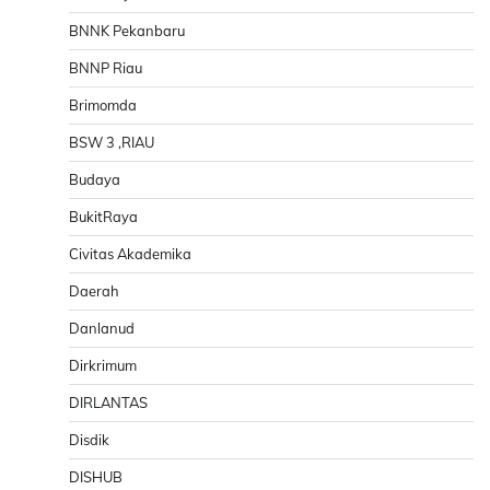
BNNK Pekanbaru
BNNP Riau
Brimomda
BSW 3 ,RIAU
Budaya
BukitRaya
Civitas Akademika
Daerah
Danlanud
Dirkrimum
DIRLANTAS
Disdik
DISHUB