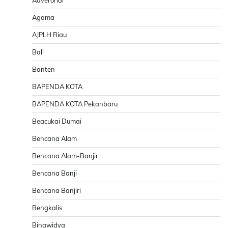
Adverorial
Agama
AJPLH Riau
Bali
Banten
BAPENDA KOTA
BAPENDA KOTA Pekanbaru
Beacukai Dumai
Bencana Alam
Bencana Alam-Banjir
Bencana Banji
Bencana Banjiri
Bengkalis
Binawidya