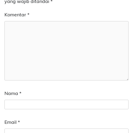
yang wajib ditandai
*
Komentar
*
Nama
*
Email
*