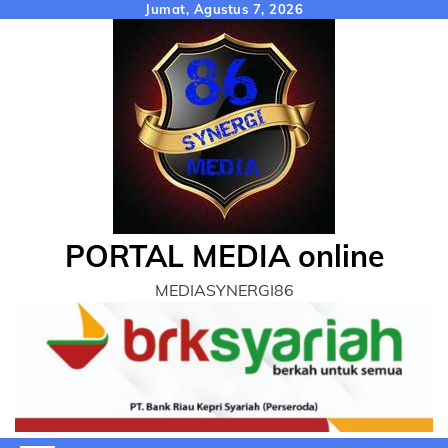
Skip
Jumat, Agustus 7, 2026
to
content
PORTAL MEDIA online
MEDIASYNERGI86