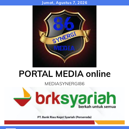
Skip
Jumat, Agustus 7, 2026
to
content
PORTAL MEDIA online
MEDIASYNERGI86