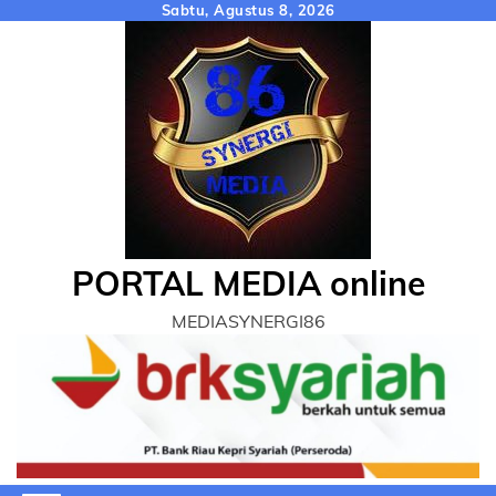
Skip
Sabtu, Agustus 8, 2026
to
content
PORTAL MEDIA online
MEDIASYNERGI86