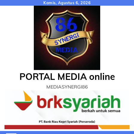
Skip
Kamis, Agustus 6, 2026
to
content
PORTAL MEDIA online
MEDIASYNERGI86